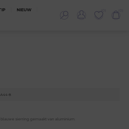
IP
NIEUW
(0)
(0)
44-8
 A44-8
blauwe sierring gemaakt van aluminium.