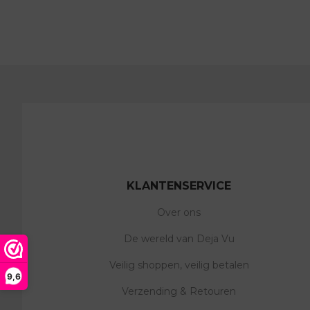
KLANTENSERVICE
Over ons
De wereld van Deja Vu
Veilig shoppen, veilig betalen
9,6
Verzending & Retouren