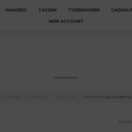
HANGERS
TASSEN
TOEBEHOREN
CADEAUT
MIJN ACCOUNT
MINIUM BLAUWE SIERRING A
/
Horloges
/
Sierringen
/
Aluminium
/
Aluminium blauwe sierring
Ronde 