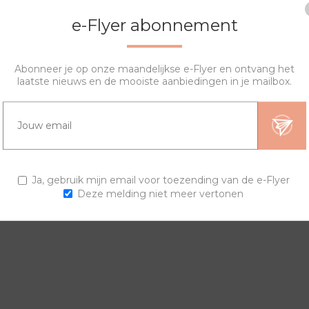
e-Flyer abonnement
Abonneer je op onze maandelijkse e-Flyer en ontvang het
laatste nieuws en de mooiste aanbiedingen in je mailbox.
OVERZICHT
SPECIFICATIES
VRAGEN?
. De glinstering in deze sierring geeft het net wat meer zodat d
Ja, gebruik mijn email voor toezending van de e-Flyer
Deze melding niet meer vertonen