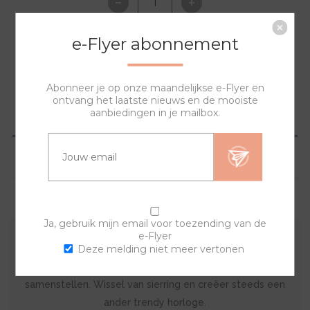
e-Flyer abonnement
NAAR WINKELWAGEN
Abonneer je op onze maandelijkse e-Flyer en
ontvang het laatste nieuws en de mooiste
aanbiedingen in je mailbox.
OVERZICHT
SPECIFICATIES
VRAGEN?
Ja, gebruik mijn email voor toezending van de
e-Flyer
Deze melding niet meer vertonen
De sierring is gemaakt van acryl. Met deze kunststof
sierring en een van de banden kan je zelf je horloge
samenstellen. Wissel van sierring en creëer steeds een
ander trendy horloge.