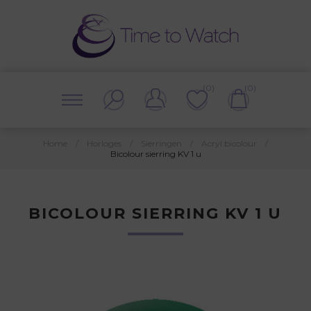
(0)
(0)
Home
/
Horloges
/
Sierringen
/
Acryl bicolour
/
Bicolour sierring KV 1 u
BICOLOUR SIERRING KV 1 U