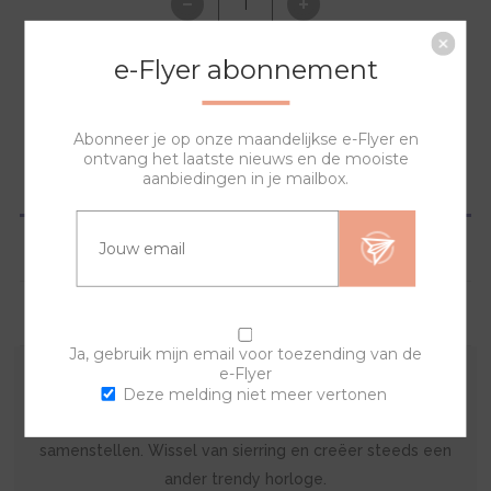
e-Flyer abonnement
NAAR WINKELWAGEN
Abonneer je op onze maandelijkse e-Flyer en
ontvang het laatste nieuws en de mooiste
aanbiedingen in je mailbox.
OVERZICHT
SPECIFICATIES
VRAGEN?
Ja, gebruik mijn email voor toezending van de
e-Flyer
Deze melding niet meer vertonen
De sierring is gemaakt van acryl. Met deze kunststof
sierring en een van de banden kan je zelf je horloge
samenstellen. Wissel van sierring en creëer steeds een
ander trendy horloge.