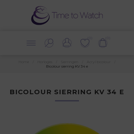
(0)
(0)
Home
/
Horloges
/
Sierringen
/
Acryl bicolour
/
Bicolour sierring KV 34 e
BICOLOUR SIERRING KV 34 E