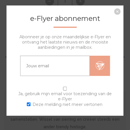
e-Flyer abonnement
NAAR WINKELWAGEN
Abonneer je op onze maandelijkse e-Flyer en
ontvang het laatste nieuws en de mooiste
aanbiedingen in je mailbox.
OVERZICHT
SPECIFICATIES
VRAGEN?
Ja, gebruik mijn email voor toezending van de
e-Flyer
Deze melding niet meer vertonen
De sierring is gemaakt van acryl. Met deze kunststof
sierring en een van de banden kan je zelf je horloge
samenstellen. Wissel van sierring en creëer steeds een
ander trendy horloge.