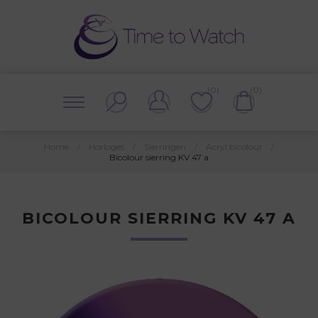
(0)
(0)
Home
/
Horloges
/
Sierringen
/
Acryl bicolour
/
Bicolour sierring KV 47 a
BICOLOUR SIERRING KV 47 A