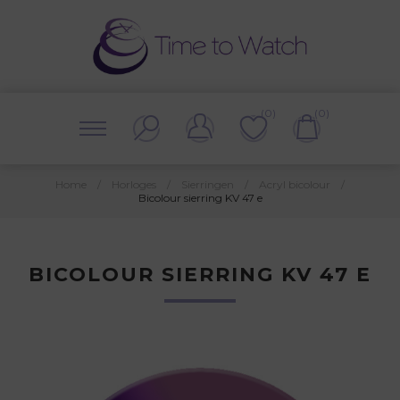
(0)
(0)
Home
/
Horloges
/
Sierringen
/
Acryl bicolour
/
Bicolour sierring KV 47 e
BICOLOUR SIERRING KV 47 E