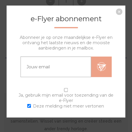
e-Flyer abonnement
NAAR WINKELWAGEN
Abonneer je op onze maandelijkse e-Flyer en
ontvang het laatste nieuws en de mooiste
aanbiedingen in je mailbox.
OVERZICHT
SPECIFICATIES
VRAGEN?
Ja, gebruik mijn email voor toezending van de
e-Flyer
Deze melding niet meer vertonen
De sierring is gemaakt van acryl. Met deze kunststof
sierring en een van de banden kan je zelf je horloge
samenstellen. Wissel van sierring en creëer steeds een
ander trendy horloge.