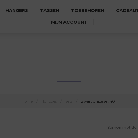
HANGERS
TASSEN
TOEBEHOREN
CADEAUT
MIJN ACCOUNT
ZWART GRIJZE SET 401
Home
/
Horloges
/
Sets
/
Zwart grijze set 401
Samen met de s