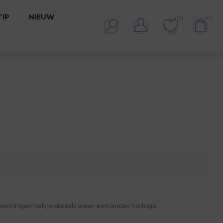
IP
NIEUW
(0)
(0)
ierringen heb je steeds weer een ander horloge.