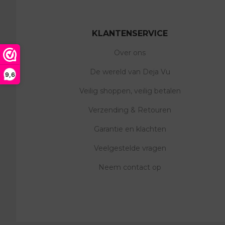
KLANTENSERVICE
Over ons
De wereld van Deja Vu
9,6
Veilig shoppen, veilig betalen
Verzending & Retouren
Garantie en klachten
Veelgestelde vragen
Neem contact op