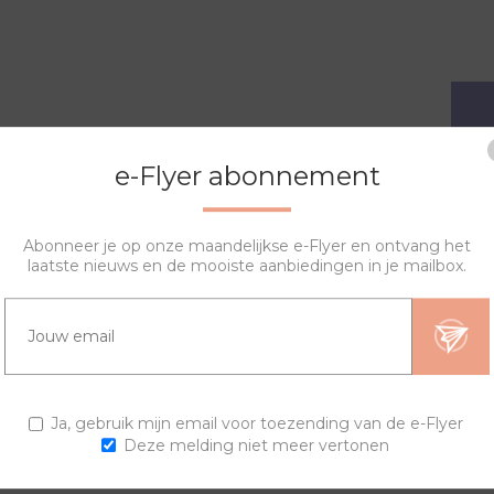
e-Flyer abonnement
Abonneer je op onze maandelijkse e-Flyer en ontvang het
OVERZICHT
SPECIFICATIES
VRAGEN?
laatste nieuws en de mooiste aanbiedingen in je mailbox.
ndy horloge.
s kan het zijn dat de set afwijkt van het plaatje en de beschrijvin
Ja, gebruik mijn email voor toezending van de e-Flyer
Deze melding niet meer vertonen