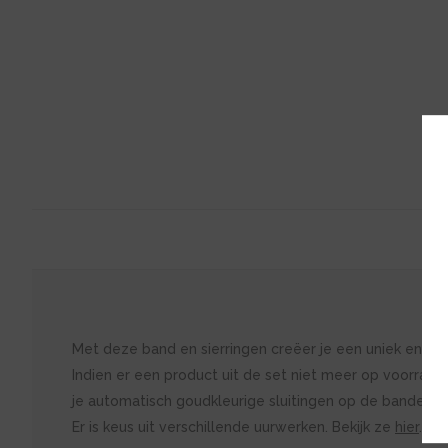
Met deze band en sierringen creëer je een uniek en tre
Indien er een product uit de set niet meer op voorraad i
je automatisch goudkleurige sluitingen op de banden.
Er is keus uit verschillende uurwerken. Bekijk ze
hier
.