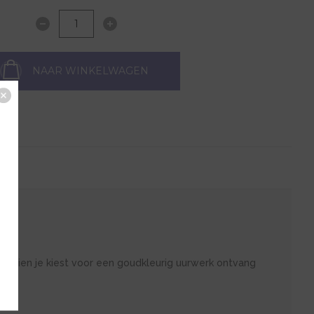
NAAR WINKELWAGEN
g. Indien je kiest voor een goudkleurig uurwerk ontvang