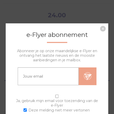
24.00
e-Flyer abonnement
NAAR WINKELWAGEN
Abonneer je op onze maandelijkse e-Flyer en
ontvang het laatste nieuws en de mooiste
aanbiedingen in je mailbox.
OVERZICHT
SPECIFICATIES
Ja, gebruik mijn email voor toezending van de
VRAGEN?
e-Flyer
Deze melding niet meer vertonen