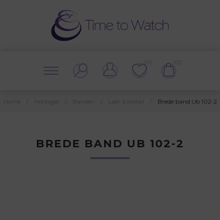
(0)
(0)
Home
/
Horloges
/
Banden
/
Leer & textiel
/
Brede band Ub 102-2
BREDE BAND UB 102-2