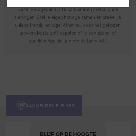
Deze horlogeband is te combineren met al onze
sierringen. Stel je eigen horloge samen en creëer je
unieke trendy horloge. Afhankelijk van het gekozen
uurwerk kan je zelf bepalen of je een zilver- of
goudkleurige sluiting om de band wilt.
BLIJF OP DE HOOGTE