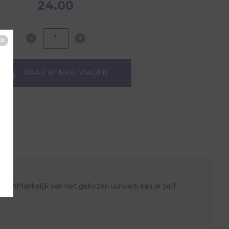
24.00
NAAR WINKELWAGEN
e. Afhankelijk van het gekozen uurwerk kan je zelf