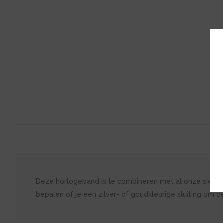
Deze horlogeband is te combineren met al onze sierring
bepalen of je een zilver- of goudkleurige sluiting om d