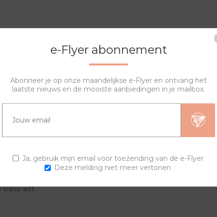
e-Flyer abonnement
Abonneer je op onze maandelijkse e-Flyer en ontvang het
laatste nieuws en de mooiste aanbiedingen in je mailbox.
OVERZICHT
SPECIFICATIES
VRAGEN?
Ja, gebruik mijn email voor toezending van de e-Flyer
Deze melding niet meer vertonen
en. Stel je eigen horloge samen en creëer je unieke trendy horlog
e band wilt.