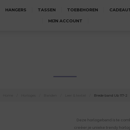
HANGERS
TASSEN
TOEBEHOREN
CADEAUT
MIJN ACCOUNT
BREDE BAND UB 117-2
Home
/
Horloges
/
Banden
/
Leer & textiel
/
Brede band Ub 117-2
Deze horlogeband is te comb
creëer je unieke trendy horlog