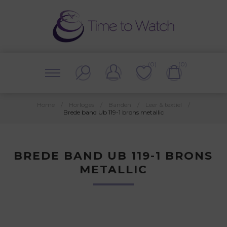
(0)
(0)
Home
/
Horloges
/
Banden
/
Leer & textiel
/
Brede band Ub 119-1 brons metallic
BREDE BAND UB 119-1 BRONS
METALLIC