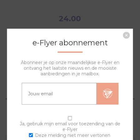
24.00
e-Flyer abonnement
NAAR WINKELWAGEN
Abonneer je op onze maandelijkse e-Flyer en
ontvang het laatste nieuws en de mooiste
aanbiedingen in je mailbox.
OVERZICHT
SPECIFICATIES
Ja, gebruik mijn email voor toezending van de
VRAGEN?
e-Flyer
Deze melding niet meer vertonen