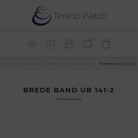
(0)
(0)
Home
/
Horloges
/
Banden
/
Leer & textiel
/
Brede band Ub 141-2
BREDE BAND UB 141-2