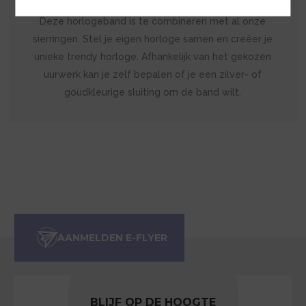
Deze horlogeband is te combineren met al onze
sierringen. Stel je eigen horloge samen en creëer je
unieke trendy horloge. Afhankelijk van het gekozen
uurwerk kan je zelf bepalen of je een zilver- of
goudkleurige sluiting om de band wilt.
BLIJF OP DE HOOGTE