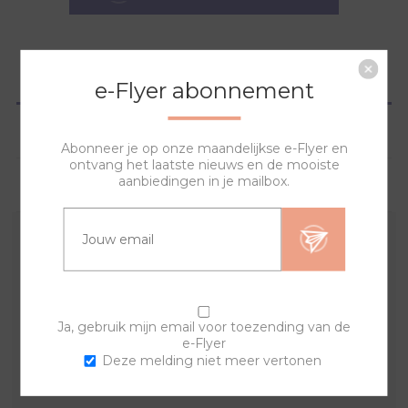
OVERZICHT
e-Flyer abonnement
SPECIFICATIES
Abonneer je op onze maandelijkse e-Flyer en
ontvang het laatste nieuws en de mooiste
aanbiedingen in je mailbox.
VRAGEN?
Met deze banden en sierringen creëer je een uniek en
trendy horloge.
Indien er een product uit de set niet meer op voorraad
is kan het zijn dat de set afwijkt van het plaatje en de
Ja, gebruik mijn email voor toezending van de
e-Flyer
beschrijving.
Deze melding niet meer vertonen
Er is keus uit verschillende uurwerken. Bekijk ze
hier
.