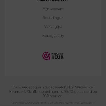
Mijn account
Bestellingen
Verlanglijst
Horlogeparty
De waardering van
timetowatch.nl
bij
Webwinkel
Keurmerk Klantbeoordelingen
is
9.5
/
10
gebaseerd op
108
reviews.
Copyright ©2008-2026 Time to Watch. Alle rechten voorbehouden. |