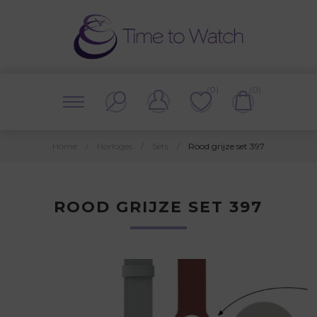
(0)
(0)
Home
/
Horloges
/
Sets
/
Rood grijze set 397
ROOD GRIJZE SET 397