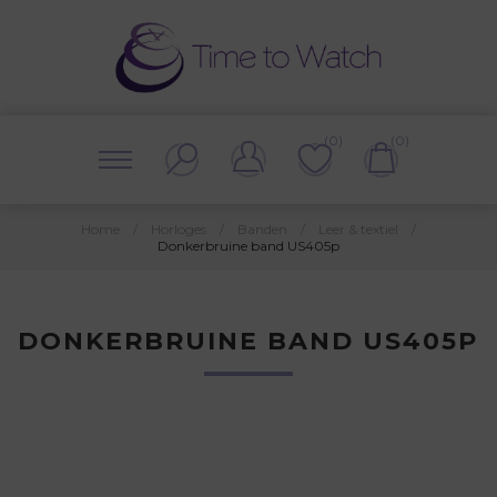
(0)
(0)
Home
/
Horloges
/
Banden
/
Leer & textiel
/
Donkerbruine band US405p
DONKERBRUINE BAND US405P