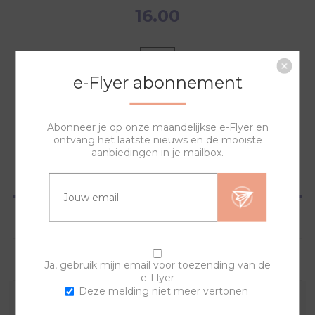
16.00
e-Flyer abonnement
NAAR WINKELWAGEN
Abonneer je op onze maandelijkse e-Flyer en
ontvang het laatste nieuws en de mooiste
aanbiedingen in je mailbox.
OVERZICHT
SPECIFICATIES
VRAGEN?
Ja, gebruik mijn email voor toezending van de
e-Flyer
Deze melding niet meer vertonen
Deze horlogeband is te combineren met al onze