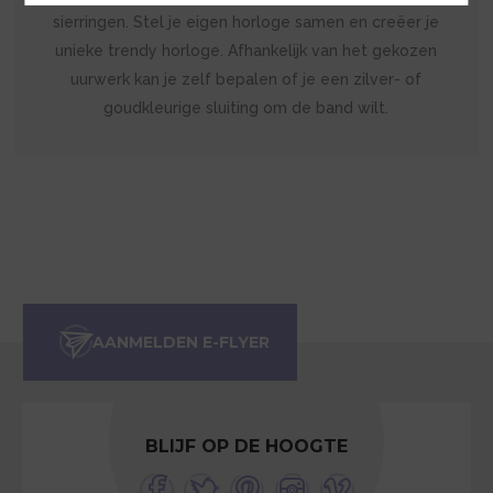
sierringen. Stel je eigen horloge samen en creëer je
unieke trendy horloge. Afhankelijk van het gekozen
uurwerk kan je zelf bepalen of je een zilver- of
goudkleurige sluiting om de band wilt.
BLIJF OP DE HOOGTE