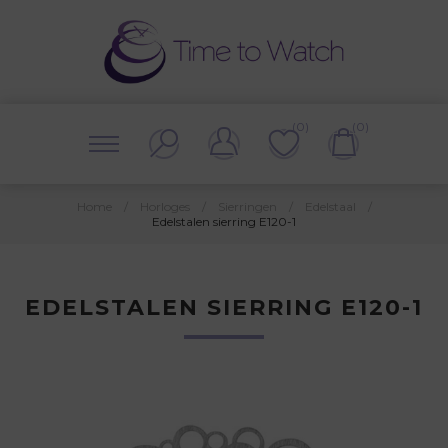
(0)
(0)
Home
/
Horloges
/
Sierringen
/
Edelstaal
/
Edelstalen sierring E120-1
EDELSTALEN SIERRING E120-1