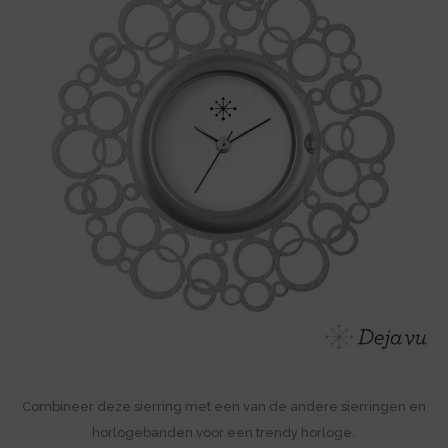
Combineer deze sierring met een van de andere sierringen en
horlogebanden voor een trendy horloge.