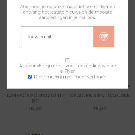
GERELATEERDE PRODUCTEN
Abonneer je op onze maandelijkse e-Flyer en
ontvang het laatste nieuws en de mooiste
aanbiedingen in je mailbox.
Ja, gebruik mijn email voor toezending van de
e-Flyer
Deze melding niet meer vertonen
TOMBAC SIERRING TO 111-
GEGOTEN SIERRING GU86
RG
16,00
16,00