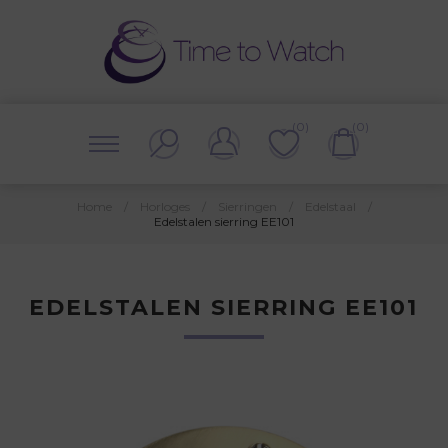
(0)
(0)
Home
/
Horloges
/
Sierringen
/
Edelstaal
/
Edelstalen sierring EE101
EDELSTALEN SIERRING EE101