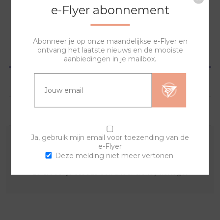
NAAR WINKELWAGEN
e-Flyer abonnement
Abonneer je op onze maandelijkse e-Flyer en
ontvang het laatste nieuws en de mooiste
OVERZICHT
aanbiedingen in je mailbox.
SPECIFICATIES
VRAGEN?
Ja, gebruik mijn email voor toezending van de
e-Flyer
De sierring is gemaakt van edelstaal. Deze edelstalen
Deze melding niet meer vertonen
sierring combineer je met een horlogeband en uurwerk,
zo creëer je steeds een ander trendy horloge.