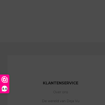
KLANTENSERVICE
9,6
Over ons
De wereld van Deja Vu