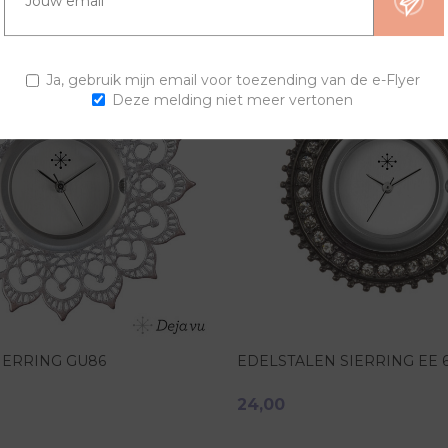
Ja, gebruik mijn email voor toezending van de e-Flyer
Deze melding niet meer vertonen
IERRING GU86
EDELSTALEN SIERRING EE 6
24,00