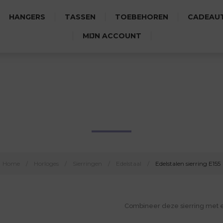
HANGERS
TASSEN
TOEBEHOREN
CADEAUT
MIJN ACCOUNT
EDELSTALEN SIERRING E155
Home
/
Horloges
/
Sierringen
/
Edelstaal
/
Edelstalen sierring E155
Combineer deze sierring met 