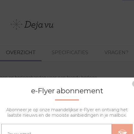
OVERZICHT
SPECIFICATIES
VRAGEN?
ngen en horlogebanden voor een trendy horloge.
e-Flyer abonnement
Abonneer je op onze maandelijkse e-Flyer en ontvang het
laatste nieuws en de mooiste aanbiedingen in je mailbox.
GERELATEERDE PRODUCTEN