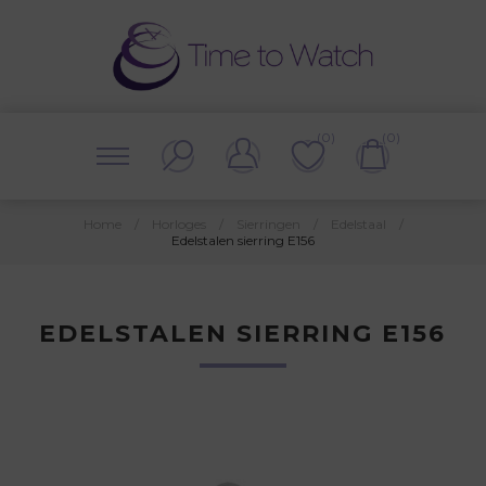
(0)
(0)
Home
/
Horloges
/
Sierringen
/
Edelstaal
/
Edelstalen sierring E156
EDELSTALEN SIERRING E156