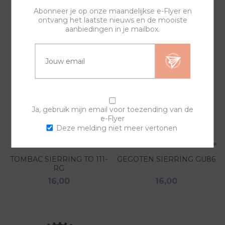
GERELATEERDE PRODUCTEN
Abonneer je op onze maandelijkse e-Flyer en
ontvang het laatste nieuws en de mooiste
aanbiedingen in je mailbox.
Ja, gebruik mijn email voor toezending van de
e-Flyer
Deze melding niet meer vertonen
TOMBAC SIERRING TO 111-
GEGOTEN SIERRING GU86
RG
16,00
16,00