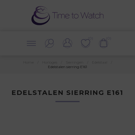
(0)
(0)
Home
/
Horloges
/
Sierringen
/
Edelstaal
/
Edelstalen sierring E161
EDELSTALEN SIERRING E161