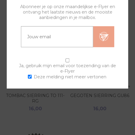
GERELATEERDE PRODUCTEN
Abonneer je op onze maandelijkse e-Flyer en
ontvang het laatste nieuws en de mooiste
aanbiedingen in je mailbox.
Ja, gebruik mijn email voor toezending van de
e-Flyer
Deze melding niet meer vertonen
TOMBAC SIERRING TO 111-
GEGOTEN SIERRING GU86
RG
16,00
16,00