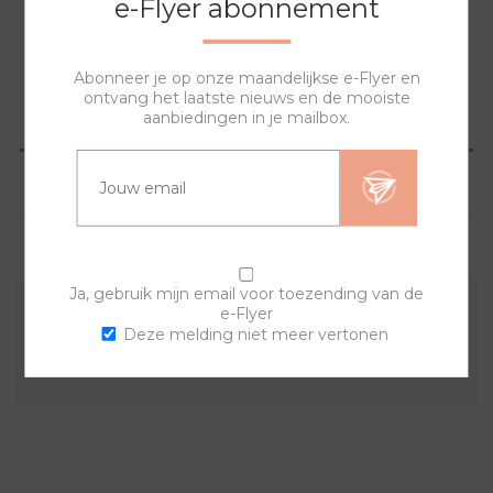
e-Flyer abonnement
NAAR WINKELWAGEN
Abonneer je op onze maandelijkse e-Flyer en
ontvang het laatste nieuws en de mooiste
aanbiedingen in je mailbox.
OVERZICHT
SPECIFICATIES
VRAGEN?
Ja, gebruik mijn email voor toezending van de
e-Flyer
Combineer deze sierring met een van de andere
Deze melding niet meer vertonen
sierringen en horlogebanden voor een trendy horloge.