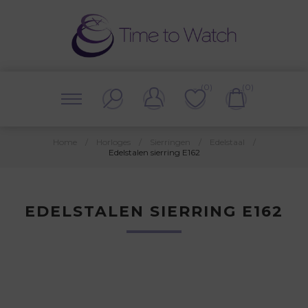
(0)
(0)
Home
/
Horloges
/
Sierringen
/
Edelstaal
/
Edelstalen sierring E162
EDELSTALEN SIERRING E162