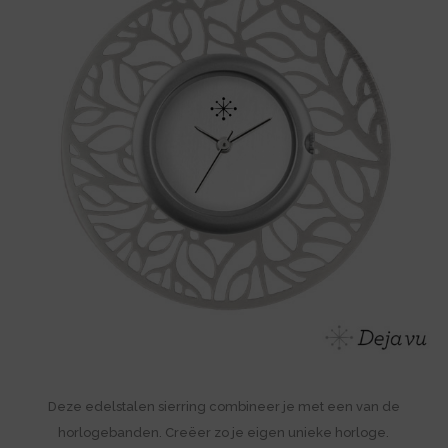
Deze edelstalen sierring combineer je met een van de
horlogebanden. Creëer zo je eigen unieke horloge.