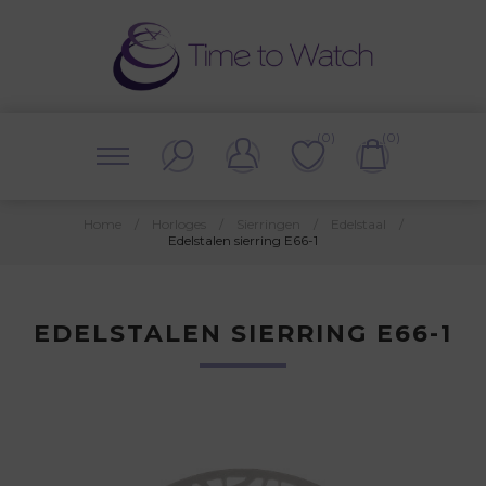
(0)
(0)
Home
/
Horloges
/
Sierringen
/
Edelstaal
/
Edelstalen sierring E66-1
EDELSTALEN SIERRING E66-1