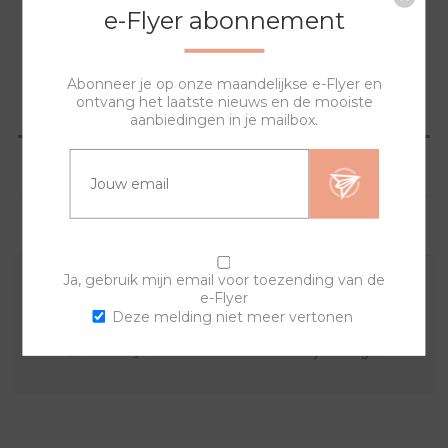
NAAR WINKELWAGEN
e-Flyer abonnement
Abonneer je op onze maandelijkse e-Flyer en
ontvang het laatste nieuws en de mooiste
OVERZICHT
aanbiedingen in je mailbox.
SPECIFICATIES
VRAGEN?
Ja, gebruik mijn email voor toezending van de
e-Flyer
De sierring is gemaakt van edelstaal. Deze edelstalen
Deze melding niet meer vertonen
sierring combineer je met een horlogeband en uurwerk,
zo creëer je steeds een ander trendy horloge.