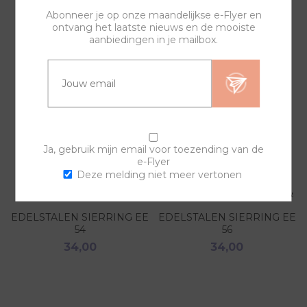
GERELATEERDE PRODUCTEN
Abonneer je op onze maandelijkse e-Flyer en
ontvang het laatste nieuws en de mooiste
aanbiedingen in je mailbox.
Ja, gebruik mijn email voor toezending van de
e-Flyer
Deze melding niet meer vertonen
EDELSTALEN SIERRING EE
EDELSTALEN SIERRING EE
54
56
34,00
34,00