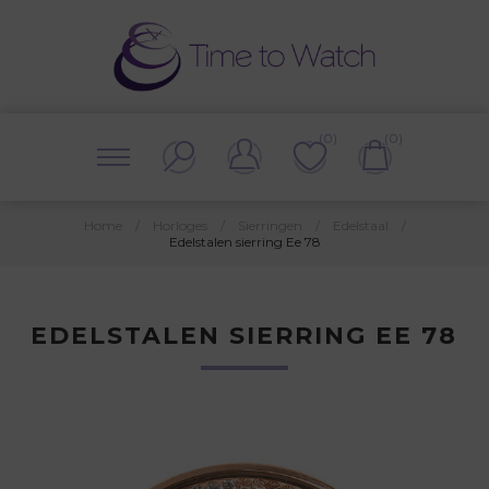
(0)
(0)
Home
/
Horloges
/
Sierringen
/
Edelstaal
/
Edelstalen sierring Ee 78
EDELSTALEN SIERRING EE 78