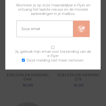
GERELATEERDE PRODUCTEN
Abonneer je op onze maandelijkse e-Flyer en
ontvang het laatste nieuws en de mooiste
aanbiedingen in je mailbox.
Ja, gebruik mijn email voor toezending van de
e-Flyer
Deze melding niet meer vertonen
EDELSTALEN SIERRING
EDELSTALEN SIERRING
E140
E79
16,00
16,00