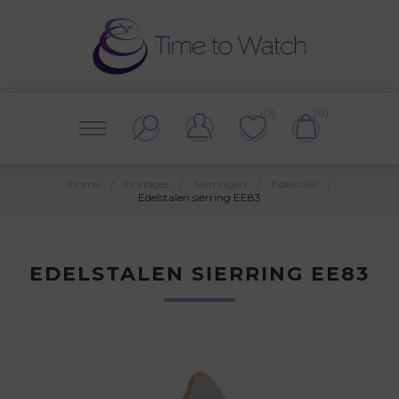
(0)
(0)
Home
/
Horloges
/
Sierringen
/
Edelstaal
/
Edelstalen sierring EE83
EDELSTALEN SIERRING EE83