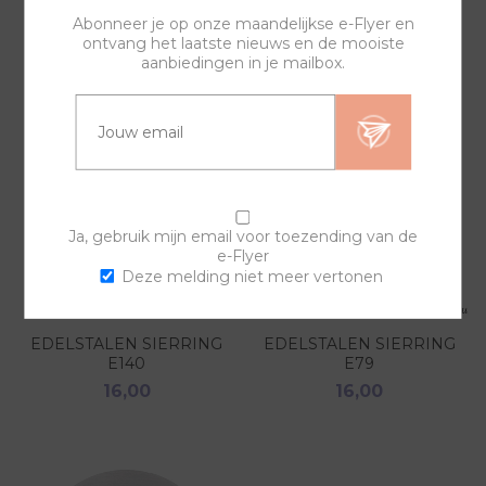
GERELATEERDE PRODUCTEN
Abonneer je op onze maandelijkse e-Flyer en
ontvang het laatste nieuws en de mooiste
aanbiedingen in je mailbox.
Ja, gebruik mijn email voor toezending van de
e-Flyer
Deze melding niet meer vertonen
EDELSTALEN SIERRING
EDELSTALEN SIERRING
E140
E79
16,00
16,00