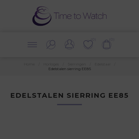
(0)
(0)
Home
/
Horloges
/
Sierringen
/
Edelstaal
/
Edelstalen sierring EE85
EDELSTALEN SIERRING EE85