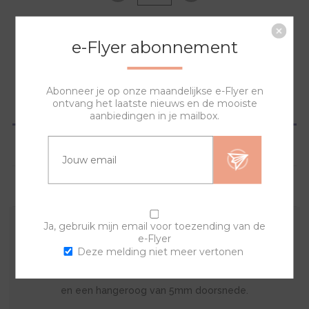
NAAR WINKELWAGEN
e-Flyer abonnement
Abonneer je op onze maandelijkse e-Flyer en
ontvang het laatste nieuws en de mooiste
OVERZICHT
aanbiedingen in je mailbox.
SPECIFICATIES
VRAGEN?
Ja, gebruik mijn email voor toezending van de
Deze hanger kun je dragen aan een ketting. Je kunt de
e-Flyer
Deze melding niet meer vertonen
hanger net als het horloge steeds wisselen. Deze
hanger is glanzend goudkleurig edelstaal met zirkonia
en een hangeroog van 5mm doorsnede.