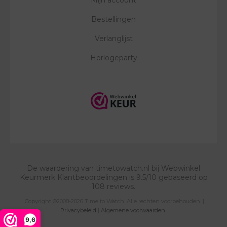
Bestellingen
Verlanglijst
Horlogeparty
De waardering van
timetowatch.nl
bij
Webwinkel
Keurmerk Klantbeoordelingen
is
9.5
/
10
gebaseerd op
108
reviews.
Copyright ©2008-2026 Time to Watch. Alle rechten voorbehouden. |
Privacybeleid
|
Algemene voorwaarden
9,6