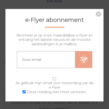
19.00
e-Flyer abonnement
NAAR WINKELWAGEN
Abonneer je op onze maandelijkse e-Flyer en
ontvang het laatste nieuws en de mooiste
aanbiedingen in je mailbox.
OVERZICHT
SPECIFICATIES
Ja, gebruik mijn email voor toezending van de
VRAGEN?
e-Flyer
Deze melding niet meer vertonen
Modieuse ketting om de hangers aan te dragen. In 3
maten verkrijgbaar