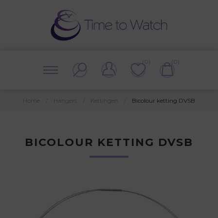
(0)
(0)
Home
/
Hangers
/
Kettingen
/
Bicolour ketting DVSB
BICOLOUR KETTING DVSB