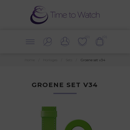
(0)
(0)
Home
/
Horloges
/
Sets
/
Groene set v34
GROENE SET V34