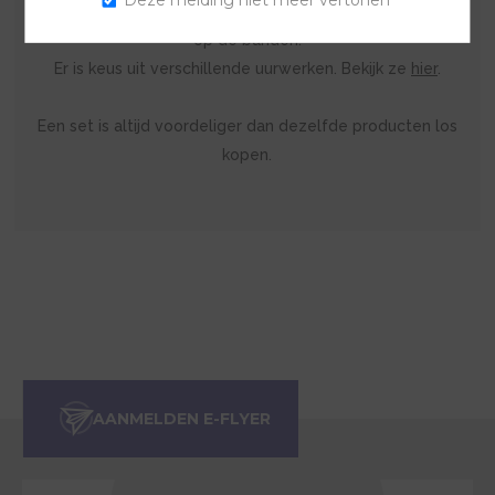
Deze melding niet meer vertonen
uurwerk ontvang je automatisch goudkleurige sluitingen
op de banden.
Er is keus uit verschillende uurwerken. Bekijk ze
hier
.
Een set is altijd voordeliger dan dezelfde producten los
kopen.