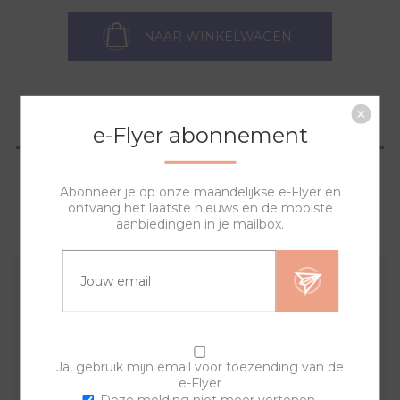
NAAR WINKELWAGEN
OVERZICHT
e-Flyer abonnement
SPECIFICATIES
Abonneer je op onze maandelijkse e-Flyer en
ontvang het laatste nieuws en de mooiste
aanbiedingen in je mailbox.
VRAGEN?
Met deze band en sierringen creëer je een uniek en
trendy horloge.
Indien er een product uit de set niet meer op voorraad
is kan het zijn dat de set afwijkt van het plaatje en de
Ja, gebruik mijn email voor toezending van de
e-Flyer
beschrijving. Indien je kiest voor een goudkleurig