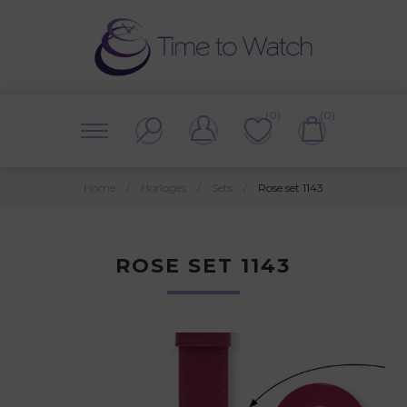
(0)
(0)
Home
/
Horloges
/
Sets
/
Rose set 1143
ROSE SET 1143