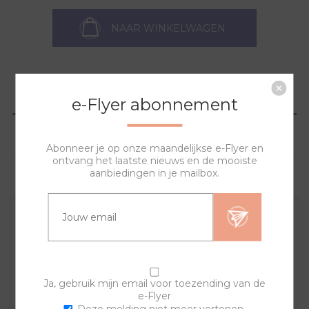
NAAR WINKELWAGEN
OVERZICHT
e-Flyer abonnement
SPECIFICATIES
Abonneer je op onze maandelijkse e-Flyer en
ontvang het laatste nieuws en de mooiste
aanbiedingen in je mailbox.
VRAGEN?
Met deze band en sierringen creëer je een uniek en
trendy horloge.
Indien er een product uit de set niet meer op voorraad
is kan het zijn dat de set afwijkt van het plaatje en de
Ja, gebruik mijn email voor toezending van de
e-Flyer
beschrijving. Indien je kiest voor een goudkleurig