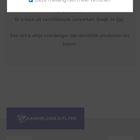
Deze melding niet meer vertonen
uurwerk ontvang je automatisch goudkleurige sluitingen
op de banden.
Er is keus uit verschillende uurwerken. Bekijk ze
hier
.
Een set is altijd voordeliger dan dezelfde producten los
kopen.