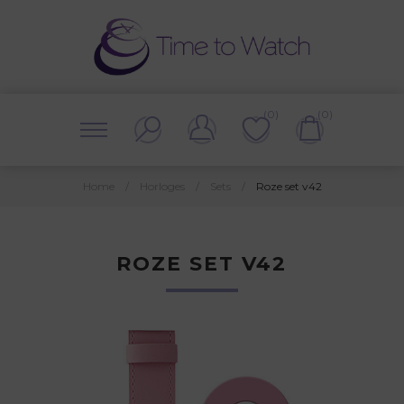
(0)
(0)
Home
/
Horloges
/
Sets
/
Roze set v42
ROZE SET V42