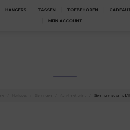
HANGERS
TASSEN
TOEBEHOREN
CADEAUT
MIJN ACCOUNT
SIERRING MET PRINT L190-3
me
/
Horloges
/
Sierringen
/
Acryl met print
/
Sierring met print L1