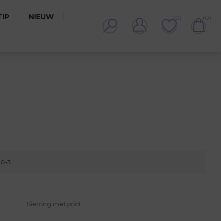
IP
NIEUW
(0)
(0)
90-3
Sierring met print