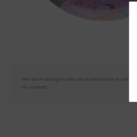
Met deze sierring en een van de banden kan je zelf je e
de voorkant.