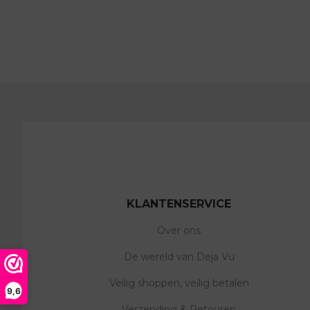
KLANTENSERVICE
Over ons
De wereld van Deja Vu
Veilig shoppen, veilig betalen
9,6
Verzending & Retouren