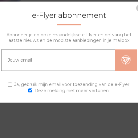
e-Flyer abonnement
Abonneer je op onze maandelijkse e-Flyer en ontvang het
laatste nieuws en de mooiste aanbiedingen in je mailbox.
OVERZICHT
SPECIFICATIES
VRAGEN?
igen horloge samenstellen. De lyric sierring bestaat uit een prin
Ja, gebruik mijn email voor toezending van de e-Flyer
Deze melding niet meer vertonen