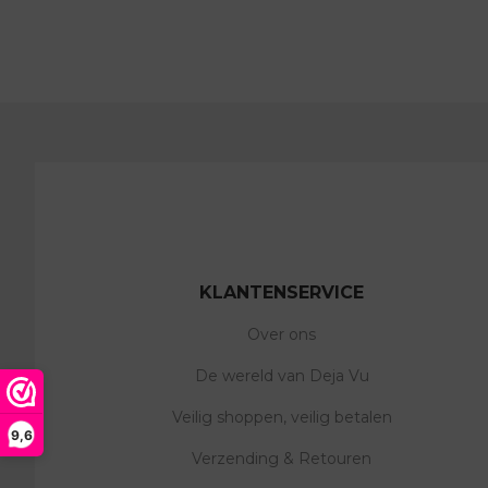
KLANTENSERVICE
Over ons
De wereld van Deja Vu
Veilig shoppen, veilig betalen
9,6
Verzending & Retouren