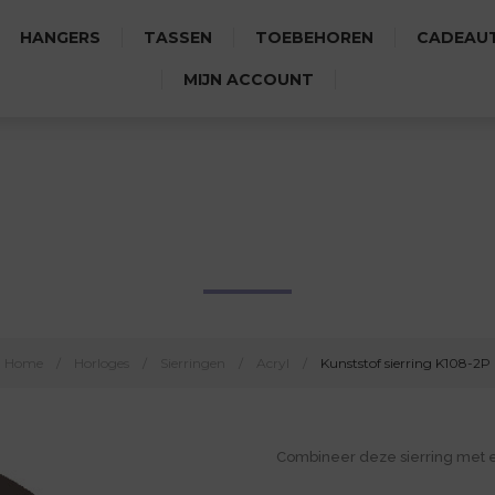
HANGERS
TASSEN
TOEBEHOREN
CADEAUT
MIJN ACCOUNT
KUNSTSTOF SIERRING K108-2
Home
/
Horloges
/
Sierringen
/
Acryl
/
Kunststof sierring K108-2P
Combineer deze sierring met 