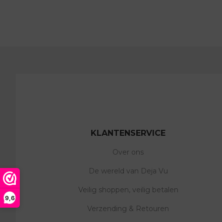
KLANTENSERVICE
Over ons
De wereld van Deja Vu
Veilig shoppen, veilig betalen
9,6
Verzending & Retouren