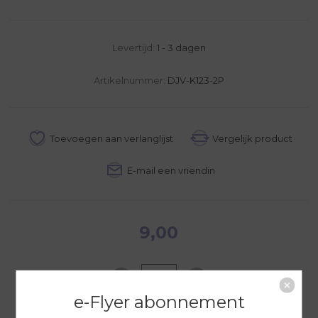
Levertijd:
1 - 3 dagen
Artikelnummer:
DJV-K123-2P
9,00
e-Flyer abonnement