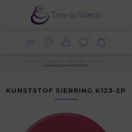
(0)
(0)
Home
/
Horloges
/
Sierringen
/
Acryl
/
Kunststof sierring K123-2P
KUNSTSTOF SIERRING K123-2P