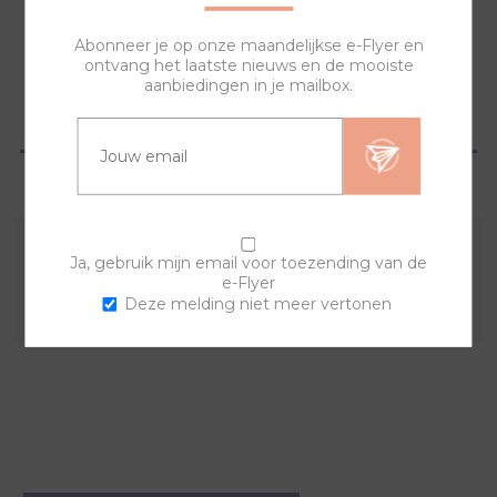
NAAR WINKELWAGEN
Abonneer je op onze maandelijkse e-Flyer en
ontvang het laatste nieuws en de mooiste
aanbiedingen in je mailbox.
OVERZICHT
VRAGEN?
Ja, gebruik mijn email voor toezending van de
Combineer deze sierring met een van de andere
e-Flyer
sierringen en horlogebanden voor een trendy horloge.
Deze melding niet meer vertonen