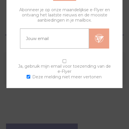
Abonneer je op onze maandelijkse e-Flyer en
ontvang het laatste nieuws en de mooiste
aanbiedingen in je mailbox.
OVERZICHT
VRAGEN?
Combineer deze sierring met een van de andere
Ja, gebruik mijn email voor toezending van de
e-Flyer
sierringen en horlogebanden voor een trendy horloge.
Deze melding niet meer vertonen