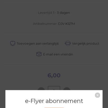
Levertijd:
1 - 3 dagen
Artikelnummer:
DJV-K127M
6,00
e-Flyer abonnement
NAAR WINKELWAGEN