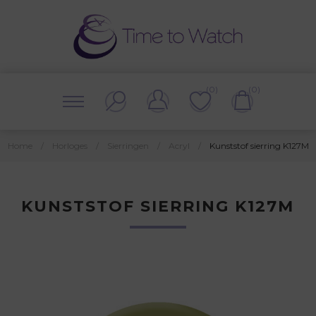
(0)
(0)
Home
/
Horloges
/
Sierringen
/
Acryl
/
Kunststof sierring K127M
KUNSTSTOF SIERRING K127M