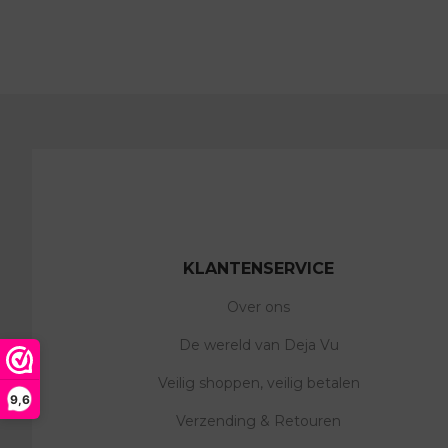
KLANTENSERVICE
Over ons
De wereld van Deja Vu
Veilig shoppen, veilig betalen
9,6
Verzending & Retouren