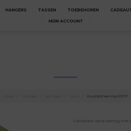
HANGERS
TASSEN
TOEBEHOREN
CADEAUT
MIJN ACCOUNT
KUNSTSTOF SIERRING K127P
Home
/
Horloges
/
Sierringen
/
Acryl
/
Kunststof sierring K127P
Combineer deze sierring met 