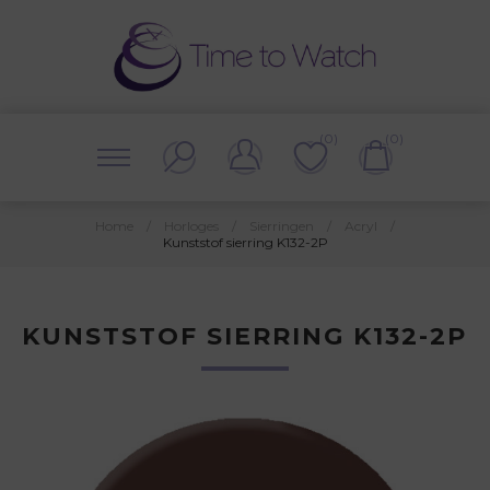
(0)
(0)
Home
/
Horloges
/
Sierringen
/
Acryl
/
Kunststof sierring K132-2P
KUNSTSTOF SIERRING K132-2P