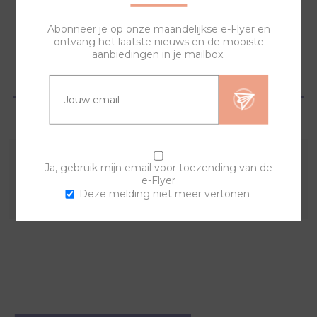
NAAR WINKELWAGEN
Abonneer je op onze maandelijkse e-Flyer en
ontvang het laatste nieuws en de mooiste
aanbiedingen in je mailbox.
OVERZICHT
VRAGEN?
Ja, gebruik mijn email voor toezending van de
Combineer deze sierring met een van de andere
e-Flyer
sierringen en horlogebanden voor een trendy horloge.
Deze melding niet meer vertonen