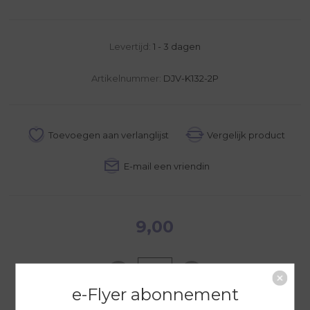
Levertijd:
1 - 3 dagen
Artikelnummer:
DJV-K132-2P
9,00
e-Flyer abonnement