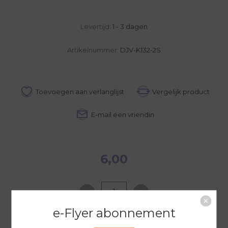
Levertijd:
1 - 3 dagen
Artikelnummer:
DJV-K132-2S
6,00
e-Flyer abonnement
NAAR WINKELWAGEN