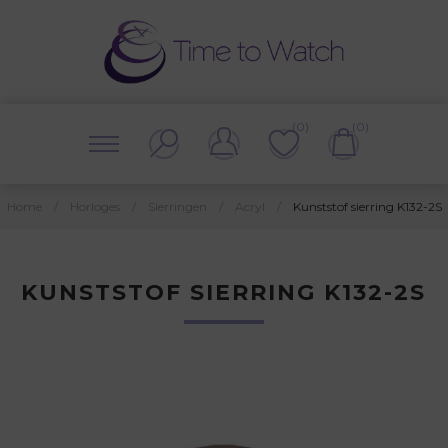
(0)
(0)
Home
/
Horloges
/
Sierringen
/
Acryl
/
Kunststof sierring K132-2S
KUNSTSTOF SIERRING K132-2S