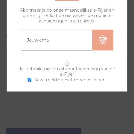
Abonneer je op onze maandelijkse e-Flyer en
ontvang het laatste nieuws en de mooiste
aanbiedingen in je mailbox.
OVERZICHT
VRAGEN?
Combineer deze sierring met een van de andere
Ja, gebruik mijn email voor toezending van de
e-Flyer
sierringen en horlogebanden voor een trendy horloge.
Deze melding niet meer vertonen