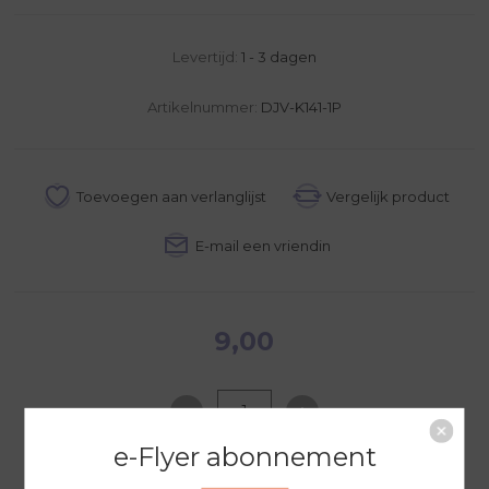
Levertijd:
1 - 3 dagen
Artikelnummer:
DJV-K141-1P
9,00
e-Flyer abonnement
NAAR WINKELWAGEN