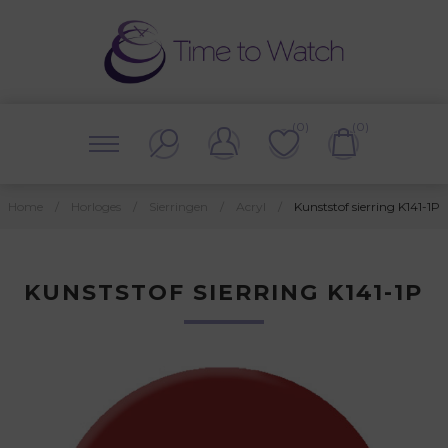
(0)
(0)
Home
/
Horloges
/
Sierringen
/
Acryl
/
Kunststof sierring K141-1P
KUNSTSTOF SIERRING K141-1P