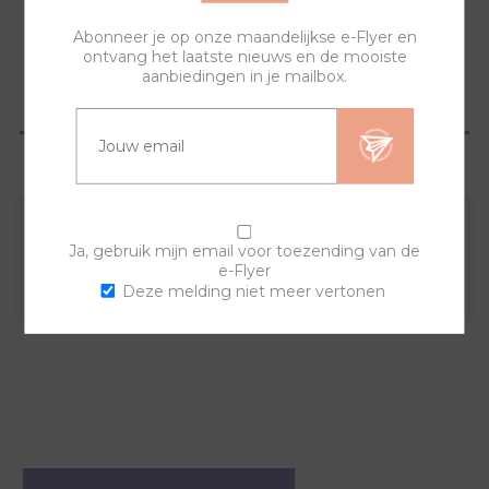
Abonneer je op onze maandelijkse e-Flyer en
ontvang het laatste nieuws en de mooiste
aanbiedingen in je mailbox.
OVERZICHT
VRAGEN?
Combineer deze sierring met een van de andere
Ja, gebruik mijn email voor toezending van de
e-Flyer
sierringen en horlogebanden voor een trendy horloge.
Deze melding niet meer vertonen