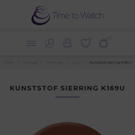
(0)
(0)
Home
/
Horloges
/
Sierringen
/
Acryl
/
Kunststof sierring K169U
KUNSTSTOF SIERRING K169U