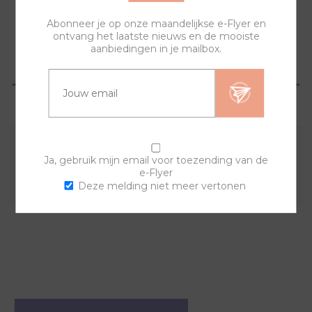
Abonneer je op onze maandelijkse e-Flyer en
ontvang het laatste nieuws en de mooiste
aanbiedingen in je mailbox.
OVERZICHT
VRAGEN?
Combineer deze sierring met een van de andere
Ja, gebruik mijn email voor toezending van de
e-Flyer
sierringen en horlogebanden voor een trendy horloge.
Deze melding niet meer vertonen