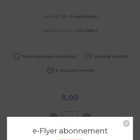
Levertijd:
10 - 14 werkdagen
Artikelnummer:
DJV-K169U
9,00
e-Flyer abonnement
NAAR WINKELWAGEN