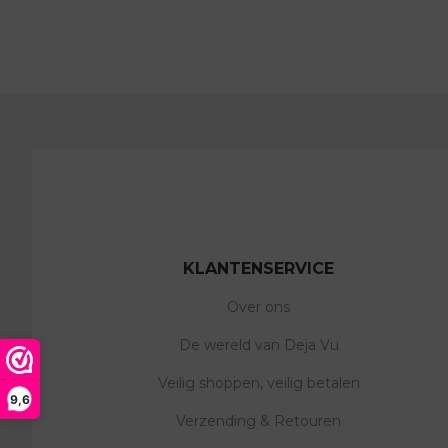
KLANTENSERVICE
Over ons
De wereld van Deja Vu
Veilig shoppen, veilig betalen
9,6
Verzending & Retouren