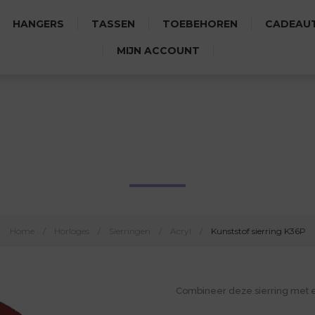
HANGERS
TASSEN
TOEBEHOREN
CADEAUT
MIJN ACCOUNT
KUNSTSTOF SIERRING K36P
Home
/
Horloges
/
Sierringen
/
Acryl
/
Kunststof sierring K36P
Combineer deze sierring met 