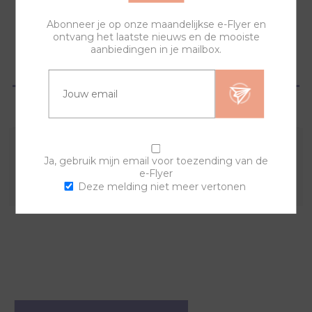
Abonneer je op onze maandelijkse e-Flyer en
ontvang het laatste nieuws en de mooiste
aanbiedingen in je mailbox.
OVERZICHT
VRAGEN?
Combineer deze sierring met een van de andere
Ja, gebruik mijn email voor toezending van de
e-Flyer
sierringen en horlogebanden voor een trendy horloge.
Deze melding niet meer vertonen