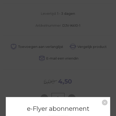
Levertijd:
1 - 3 dagen
Artikelnummer:
DJV-K410-1
4,50
6,00
e-Flyer abonnement
NAAR WINKELWAGEN