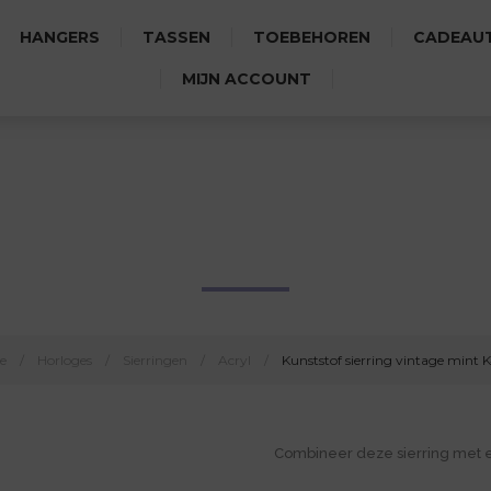
HANGERS
TASSEN
TOEBEHOREN
CADEAUT
MIJN ACCOUNT
TOF SIERRING VINTAGE MIN
e
/
Horloges
/
Sierringen
/
Acryl
/
Kunststof sierring vintage mint 
Combineer deze sierring met 