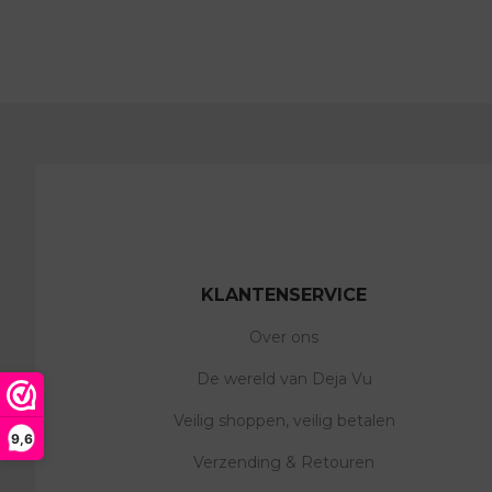
KLANTENSERVICE
Over ons
De wereld van Deja Vu
Veilig shoppen, veilig betalen
9,6
Verzending & Retouren