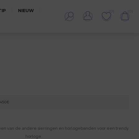
IP
NIEUW
(0)
(0)
T K450E
K450E
een van de andere sierringen en horlogebanden voor een trendy
horloge.