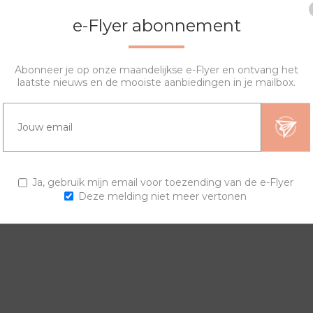
e-Flyer abonnement
Abonneer je op onze maandelijkse e-Flyer en ontvang het
laatste nieuws en de mooiste aanbiedingen in je mailbox.
OVERZICHT
SPECIFICATIES
VRAGEN?
ngen en horlogebanden voor een trendy horloge.
Ja, gebruik mijn email voor toezending van de e-Flyer
Deze melding niet meer vertonen