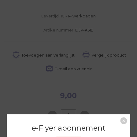
Levertijd:
10 - 14 werkdagen
Artikelnummer:
DJV-K51E
9,00
e-Flyer abonnement
NAAR WINKELWAGEN