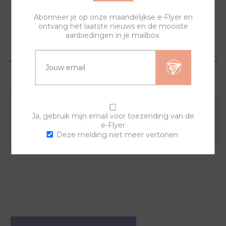
Abonneer je op onze maandelijkse e-Flyer en
ontvang het laatste nieuws en de mooiste
aanbiedingen in je mailbox.
OVERZICHT
VRAGEN?
Combineer deze sierring met een van de andere
Ja, gebruik mijn email voor toezending van de
e-Flyer
sierringen en horlogebanden voor een trendy horloge.
Deze melding niet meer vertonen