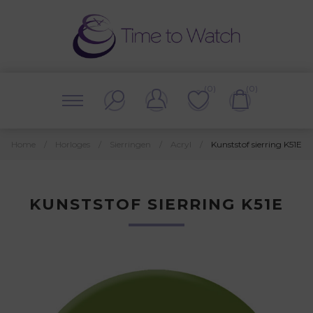
(0)
(0)
Home
/
Horloges
/
Sierringen
/
Acryl
/
Kunststof sierring K51E
KUNSTSTOF SIERRING K51E