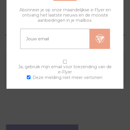
Abonneer je op onze maandelijkse e-Flyer en
ontvang het laatste nieuws en de mooiste
aanbiedingen in je mailbox.
OVERZICHT
VRAGEN?
Combineer deze sierring met een van de andere
Ja, gebruik mijn email voor toezending van de
e-Flyer
sierringen en horlogebanden voor een trendy horloge.
Deze melding niet meer vertonen