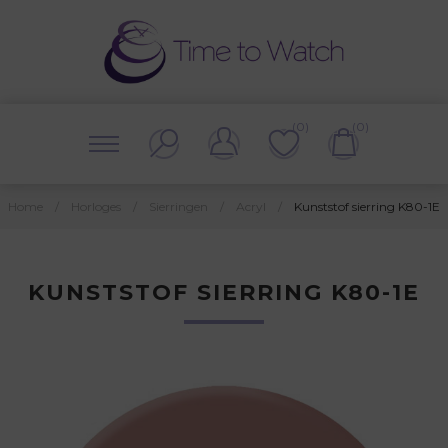
(0)
(0)
Home
/
Horloges
/
Sierringen
/
Acryl
/
Kunststof sierring K80-1E
KUNSTSTOF SIERRING K80-1E