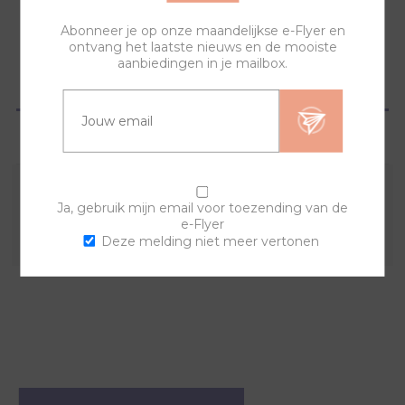
Abonneer je op onze maandelijkse e-Flyer en
ontvang het laatste nieuws en de mooiste
aanbiedingen in je mailbox.
OVERZICHT
VRAGEN?
Combineer deze sierring met een van de andere
Ja, gebruik mijn email voor toezending van de
e-Flyer
sierringen en horlogebanden voor een trendy horloge.
Deze melding niet meer vertonen