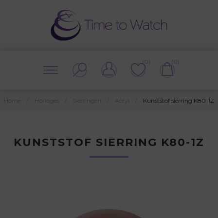
(0)
(0)
Home
/
Horloges
/
Sierringen
/
Acryl
/
Kunststof sierring K80-1Z
KUNSTSTOF SIERRING K80-1Z