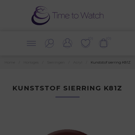
(0)
(0)
Home
/
Horloges
/
Sierringen
/
Acryl
/
Kunststof sierring K81Z
KUNSTSTOF SIERRING K81Z