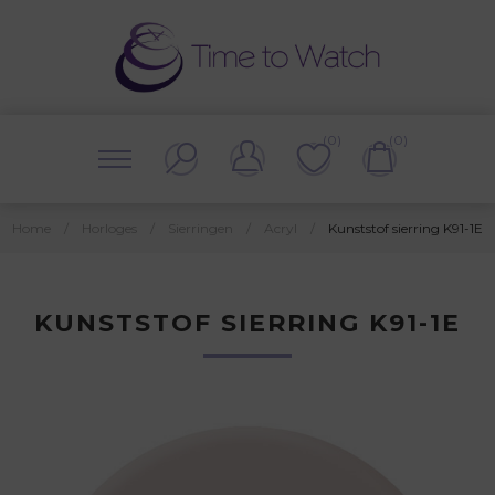
(0)
(0)
Home
/
Horloges
/
Sierringen
/
Acryl
/
Kunststof sierring K91-1E
KUNSTSTOF SIERRING K91-1E