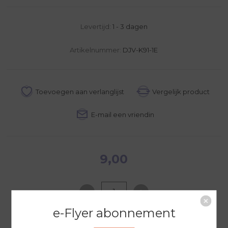
Levertijd:
1 - 3 dagen
Artikelnummer:
DJV-K91-1E
9,00
e-Flyer abonnement
NAAR WINKELWAGEN