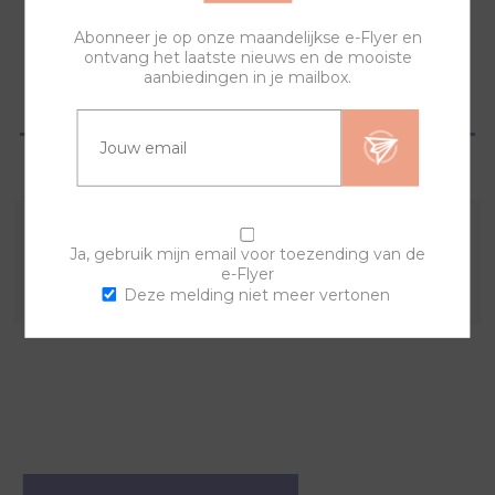
Abonneer je op onze maandelijkse e-Flyer en
ontvang het laatste nieuws en de mooiste
aanbiedingen in je mailbox.
OVERZICHT
VRAGEN?
Combineer deze sierring met een van de andere
Ja, gebruik mijn email voor toezending van de
e-Flyer
sierringen en horlogebanden voor een trendy horloge.
Deze melding niet meer vertonen