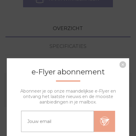
OVERZICHT
SPECIFICATIES
VRAGEN?
e-Flyer abonnement
Combineer deze sierring met een van de andere
Abonneer je op onze maandelijkse e-Flyer en
sierringen en horlogebanden voor een trendy horloge.
ontvang het laatste nieuws en de mooiste
aanbiedingen in je mailbox.
GERELATEERDE PRODUCTEN