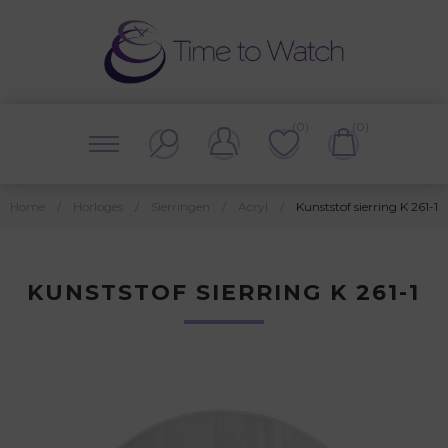
(0)
(0)
Home
/
Horloges
/
Sierringen
/
Acryl
/
Kunststof sierring K 261-1
KUNSTSTOF SIERRING K 261-1