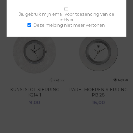
Ja, gebruik mijn email voor toezending van de
e-Flyer
Deze melding niet meer vertonen
KUNSTSTOF SIERRING
PARELMOEREN SIERRING
K214-1
PB 28
9,00
16,00