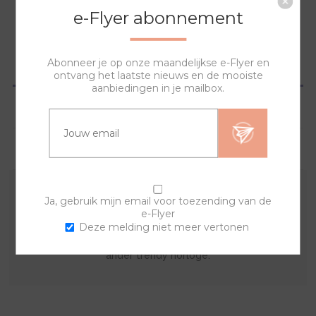
e-Flyer abonnement
Abonneer je op onze maandelijkse e-Flyer en
OVERZICHT
ontvang het laatste nieuws en de mooiste
aanbiedingen in je mailbox.
SPECIFICATIES
VRAGEN?
Ja, gebruik mijn email voor toezending van de
De sierring is gemaakt van acryl. Met deze kunststof
e-Flyer
sierring en een van de banden kan je zelf je horloge
Deze melding niet meer vertonen
samenstellen. Wissel van sierring en creëer steeds een
ander trendy horloge.