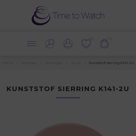
(0)
(0)
Home
/
Horloges
/
Sierringen
/
Acryl
/
Kunststof sierring K141-2U
KUNSTSTOF SIERRING K141-2U