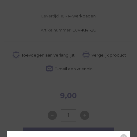
Levertijd:
10 - 14 werkdagen
Artikelnummer:
DJV-K141-2U
9,00
NAAR WINKELWAGEN