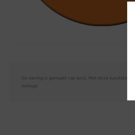
De sierring is gemaakt van acryl. Met deze kunststof s
horloge.