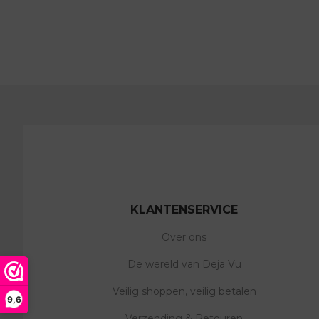
KLANTENSERVICE
Over ons
De wereld van Deja Vu
Veilig shoppen, veilig betalen
9,6
Verzending & Retouren