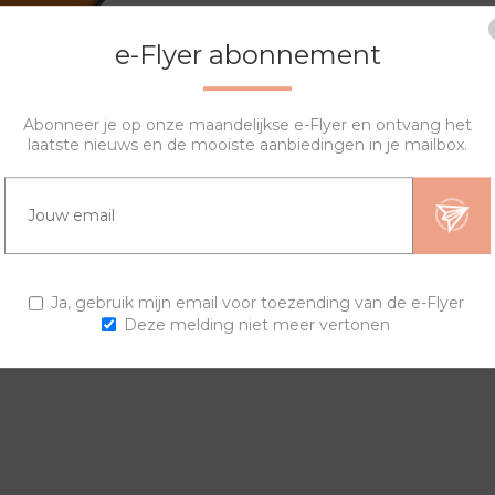
e-Flyer abonnement
Abonneer je op onze maandelijkse e-Flyer en ontvang het
laatste nieuws en de mooiste aanbiedingen in je mailbox.
OVERZICHT
SPECIFICATIES
VRAGEN?
ierring en een van de banden kan je zelf je horloge samenstellen. 
Ja, gebruik mijn email voor toezending van de e-Flyer
Deze melding niet meer vertonen