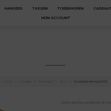
HANGERS
TASSEN
TOEBEHOREN
CADEAUT
MIJN ACCOUNT
KUNSTSTOF SIERRING K27A
Home
/
Horloges
/
Sierringen
/
Acryl
/
Kunststof sierring K27A
Deze sierring combineer je me