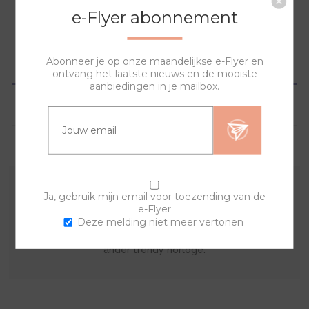
e-Flyer abonnement
Abonneer je op onze maandelijkse e-Flyer en
OVERZICHT
ontvang het laatste nieuws en de mooiste
aanbiedingen in je mailbox.
SPECIFICATIES
VRAGEN?
Ja, gebruik mijn email voor toezending van de
De sierring is gemaakt van acryl. Met deze kunststof
e-Flyer
sierring en een van de banden kan je zelf je horloge
Deze melding niet meer vertonen
samenstellen. Wissel van sierring en creëer steeds een
ander trendy horloge.