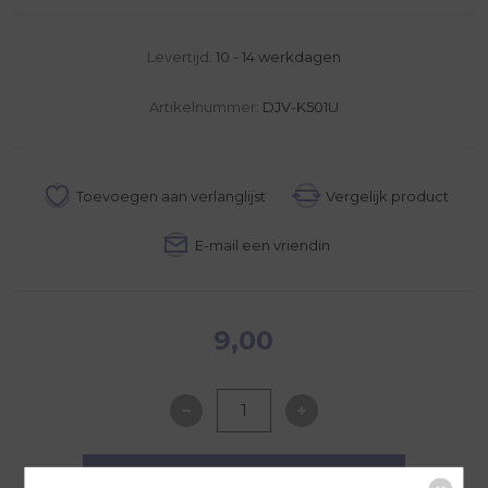
Levertijd:
10 - 14 werkdagen
Artikelnummer:
DJV-K501U
9,00
NAAR WINKELWAGEN