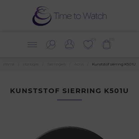
(0)
(0)
Home
/
Horloges
/
Sierringen
/
Acryl
/
Kunststof sierring K501U
KUNSTSTOF SIERRING K501U