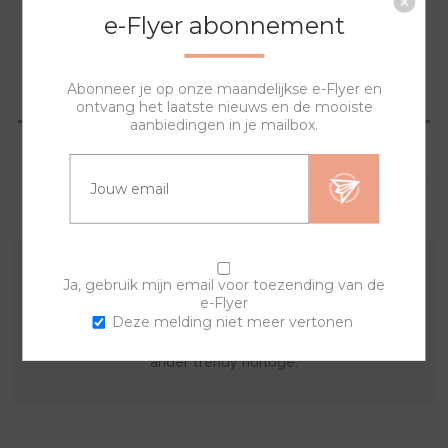
e-Flyer abonnement
Abonneer je op onze maandelijkse e-Flyer en
OVERZICHT
ontvang het laatste nieuws en de mooiste
aanbiedingen in je mailbox.
SPECIFICATIES
VRAGEN?
Ja, gebruik mijn email voor toezending van de
De sierring is gemaakt van acryl. Met deze kunststof
e-Flyer
sierring en een van de banden kan je zelf je horloge
Deze melding niet meer vertonen
samenstellen. Wissel van sierring en creëer steeds een
ander trendy horloge.