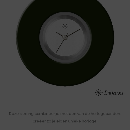
Deze sierring combineer je met een van de horlogebanden.
Creëer zo je eigen unieke horloge.