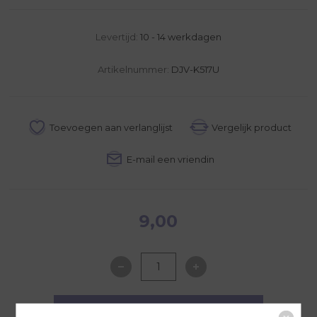
Levertijd:
10 - 14 werkdagen
Artikelnummer:
DJV-K517U
9,00
NAAR WINKELWAGEN