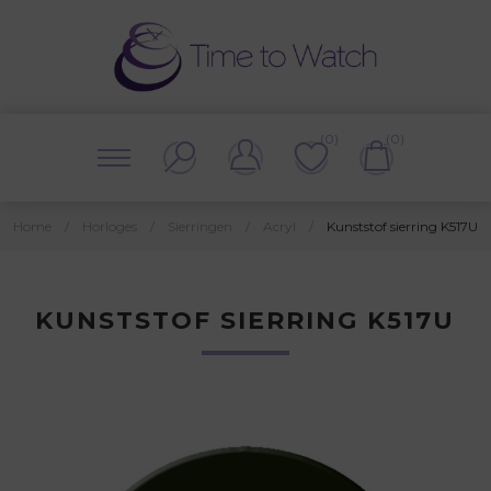
(0)
(0)
Home
/
Horloges
/
Sierringen
/
Acryl
/
Kunststof sierring K517U
KUNSTSTOF SIERRING K517U